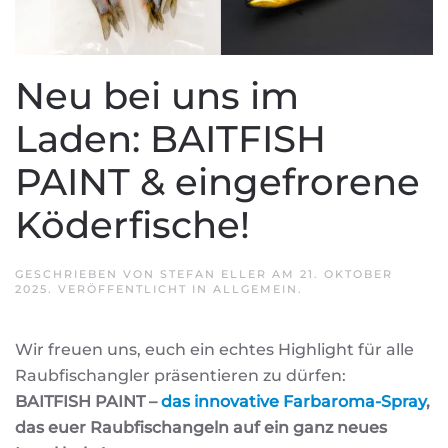
Neu bei uns im
Laden: BAITFISH
PAINT & eingefrorene
Köderfische!
GESCHRIEBEN VON
STEFAN ELLER
AM
21. OKTOBER
2025
. VERÖFFENTLICHT IN
ALLGEMEIN
.
Wir freuen uns, euch ein echtes Highlight für alle
Raubfischangler präsentieren zu dürfen:
BAITFISH PAINT –
das innovative Farbaroma-Spray
,
das euer Raubfischangeln auf ein ganz neues