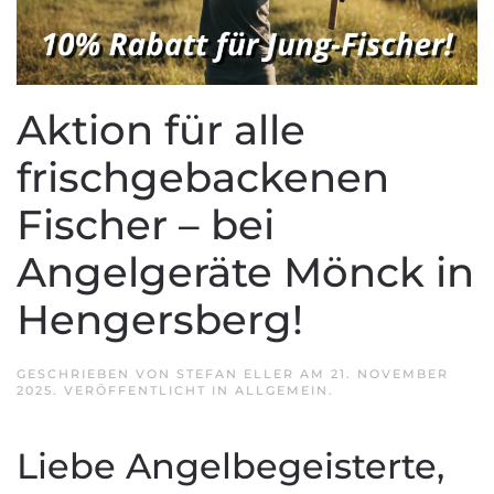
Aktion für alle
frischgebackenen
Fischer – bei
Angelgeräte Mönck in
Hengersberg!
GESCHRIEBEN VON
STEFAN ELLER
AM
21. NOVEMBER
2025
. VERÖFFENTLICHT IN
ALLGEMEIN
.
Liebe Angelbegeisterte,